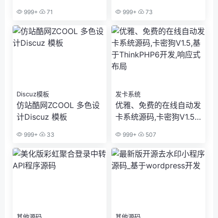
建站系统,支持免费发布,
号h5+app多端
999+
71
999+
73
积分发布,VIP发布
Discuz模板
发卡系统
仿站酷网ZCOOL 多色设
优雅、免费的在线自动发
计Discuz 模板
卡系统源码,卡密狗V1.5,
基于ThinkPHP6开发,响
999+
33
999+
507
应式布局
其他源码
其他源码