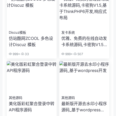
Discuz模板
发卡系统
仿站酷网ZCOOL 多色设
优雅、免费的在线自动发
计Discuz 模板
卡系统源码,卡密狗V1.5,
基于ThinkPHP6开发,响
999+
33
999+
507
应式布局
其他源码
其他源码
美化版彩虹聚合登录中转
最新版开源去水印小程序
API程序源码
源码_基于wordpress开
发