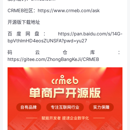
CRMEB社区：https://www.crmeb.com/ask
开源版下载地址
百度网盘： https://pan.baidu.com/s/14G-
bpVthImHD4eosZUNSFA?pwd=yu27
码云仓库：
https://gitee.com/ZhongBangKeJi/CRMEB