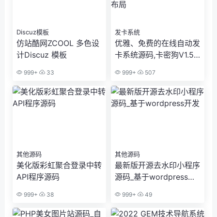
Discuz模板
发卡系统
仿站酷网ZCOOL 多色设
优雅、免费的在线自动发
计Discuz 模板
卡系统源码,卡密狗V1.5,
基于ThinkPHP6开发,响
999+
33
999+
507
应式布局
其他源码
其他源码
美化版彩虹聚合登录中转
最新版开源去水印小程序
API程序源码
源码_基于wordpress开
发
999+
38
999+
49